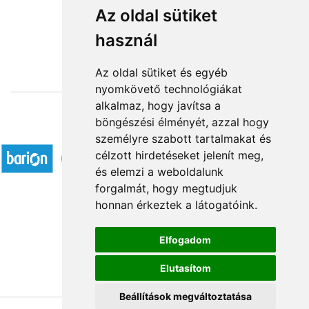
Szívemből szeretettel
Az oldal sütiket
használ
15 840 Ft-tól
Az oldal sütiket és egyéb
nyomkövető technológiákat
alkalmaz, hogy javítsa a
böngészési élményét, azzal hogy
Elfogadott fizetési módok
személyre szabott tartalmakat és
célzott hirdetéseket jelenít meg,
és elemzi a weboldalunk
forgalmát, hogy megtudjuk
honnan érkeztek a látogatóink.
Á.SZ.F.
Elfogadom
Impresszum
Elutasítom
Adatkezelési tájékoztató
Beállítások megváltoztatása