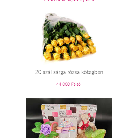
20 szál sárga rózsa kötegben
44 000 Ft-tól