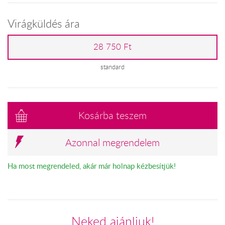
Virágküldés ára
28 750 Ft
standard
Kosárba teszem
Azonnal megrendelem
Ha most megrendeled, akár már holnap kézbesítjük!
Neked ajánljuk!