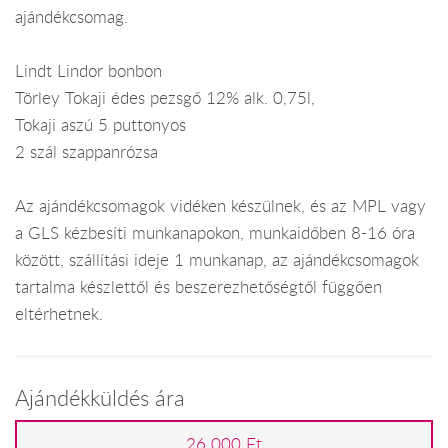
ajándékcsomag.
Lindt Lindor bonbon
Törley Tokaji édes pezsgő 12% alk. 0,75l,
Tokaji aszú 5 puttonyos
2 szál szappanrózsa
Az ajándékcsomagok vidéken készülnek, és az MPL vagy
a GLS kézbesíti munkanapokon, munkaidőben 8-16 óra
között, szállítási ideje 1 munkanap, az ajándékcsomagok
tartalma készlettől és beszerezhetőségtől függően
eltérhetnek.
Ajándékküldés ára
26 000 Ft