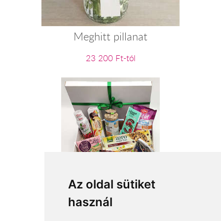
Meghitt pillanat
23 200 Ft-tól
Diabetikus ajándék csomag
Az oldal sütiket
használ
19 160 Ft-tól