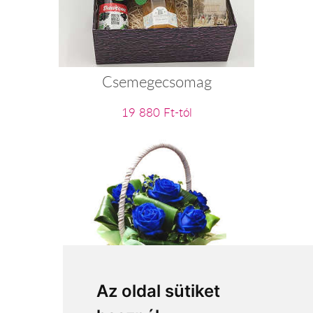
Csemegecsomag
19 880 Ft-tól
Kékség és szépség
Az oldal sütiket