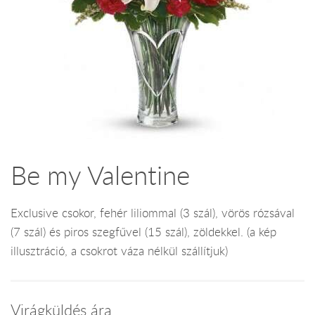
Be my Valentine
Exclusive csokor, fehér liliommal (3 szál), vörös rózsával
(7 szál) és piros szegfűvel (15 szál), zöldekkel. (a kép
illusztráció, a csokrot váza nélkül szállítjuk)
Virágküldés ára