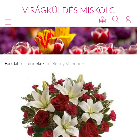
VIRÁGKÜLDÉS MISKOLC
Főoldal
Termékek
Be my Valentine