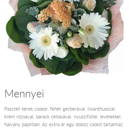
Mennyei
Pasztell kerek csokor, fehér gerberával, lisianthusszal,
krém rózsával, barack celosiával, nyuszifüllel, levelekkel,
halvány papírban. Az extra ár egy doboz csokit tartalmaz