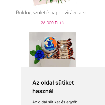
Boldog születésnapot virágcsokor
26 000 Ft-tól
Horgász kaland
Az oldal sütiket
használ
11 920 Ft-tól
Az oldal sütiket és egyéb