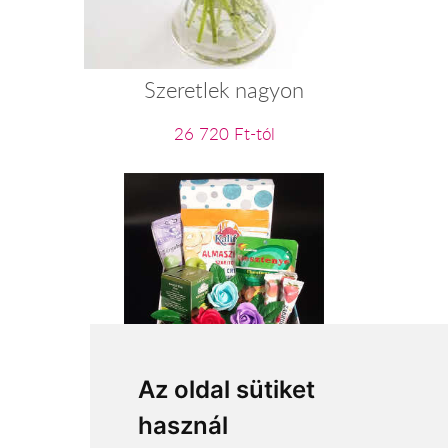
Szeretlek nagyon
26 720 Ft-tól
VEGA ajándék csomag
Az oldal sütiket
használ
14 000 Ft-tól