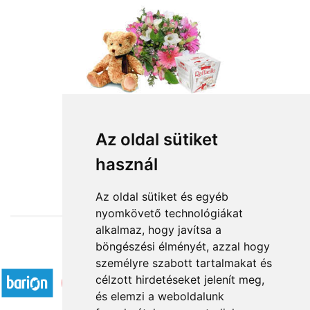
Szeretettel
Az oldal sütiket
használ
31 000 Ft-tól
Az oldal sütiket és egyéb
nyomkövető technológiákat
alkalmaz, hogy javítsa a
böngészési élményét, azzal hogy
Elfogadott fizetési módok
személyre szabott tartalmakat és
célzott hirdetéseket jelenít meg,
és elemzi a weboldalunk