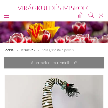
VIRÁGKÜLDÉS MISKOLC
Főoldal
Termékek
Zöld grincsfa cipőben
A termék nem rendelhető!