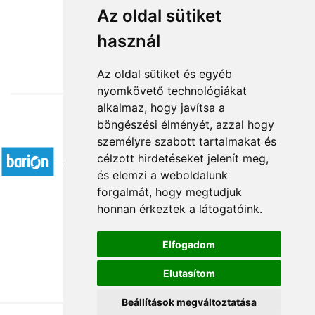
Édes álom
Az oldal sütiket
használ
11 880 Ft-tól
Az oldal sütiket és egyéb
nyomkövető technológiákat
alkalmaz, hogy javítsa a
böngészési élményét, azzal hogy
Elfogadott fizetési módok
személyre szabott tartalmakat és
célzott hirdetéseket jelenít meg,
és elemzi a weboldalunk
forgalmát, hogy megtudjuk
honnan érkeztek a látogatóink.
Á.SZ.F.
Elfogadom
Impresszum
Elutasítom
Adatkezelési tájékoztató
Beállítások megváltoztatása