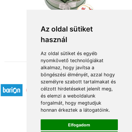
Fantázia - fehér/pasztell virágbox
Az oldal sütiket
használ
24 960 Ft-tól
Az oldal sütiket és egyéb
nyomkövető technológiákat
alkalmaz, hogy javítsa a
böngészési élményét, azzal hogy
Elfogadott fizetési módok
személyre szabott tartalmakat és
célzott hirdetéseket jelenít meg,
és elemzi a weboldalunk
forgalmát, hogy megtudjuk
honnan érkeztek a látogatóink.
Á.SZ.F.
Elfogadom
Impresszum