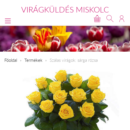
VIRÁGKÜLDÉS MISKOLC
Főoldal
Termékek
Szálas virágok: sárga rózsa