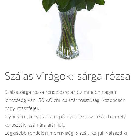
Szálas virágok: sárga rózsa
Szálas sárga rózsa rendelésre az év minden napján
lehetőség van. 50-60 cm-es szárhosszúság, közepesen
nagy rózsafejek.
Gyönyörű, a nyarat, a napfényt idéző színével bármely
korosztály számára ajánljuk.
Legkisebb rendelési mennyiség 5 szál. Kérjük válaszd ki,