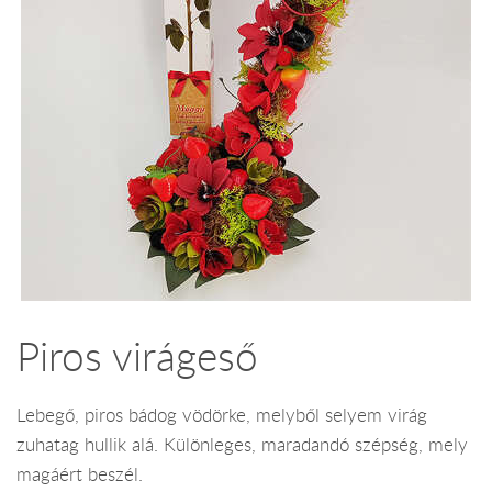
Piros virágeső
Lebegő, piros bádog vödörke, melyből selyem virág
zuhatag hullik alá. Különleges, maradandó szépség, mely
magáért beszél.