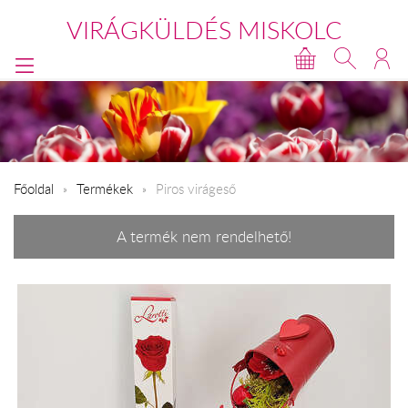
VIRÁGKÜLDÉS MISKOLC
Főoldal
Termékek
Piros virágeső
A termék nem rendelhető!