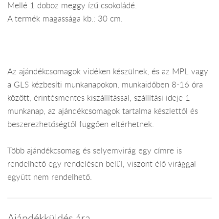
Mellé 1 doboz meggy ízű csokoládé.
A termék magassága kb.: 30 cm.
Az ajándékcsomagok vidéken készülnek, és az MPL vagy
a GLS kézbesíti munkanapokon, munkaidőben 8-16 óra
között, érintésmentes kiszállítással, szállítási ideje 1
munkanap, az ajándékcsomagok tartalma készlettől és
beszerezhetőségtől függően eltérhetnek.
Több ajándékcsomag és selyemvirág egy címre is
rendelhető egy rendelésen belül, viszont élő virággal
együtt nem rendelhető.
Ajándékküldés ára