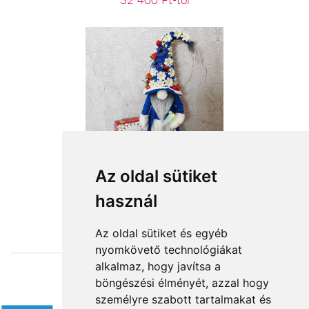
32 400 Ft-tól
Igazi tavasz
Az oldal sütiket
használ
19 160 Ft-tól
Az oldal sütiket és egyéb
nyomkövető technológiákat
alkalmaz, hogy javítsa a
böngészési élményét, azzal hogy
Elfogadott fizetési módok
személyre szabott tartalmakat és