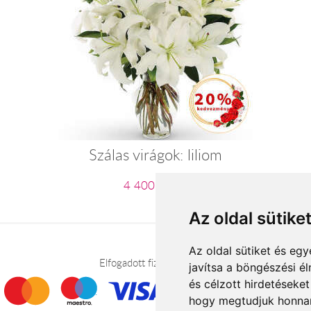
Szálas virágok: liliom
4 400 Ft-tól
Az oldal sütike
Az oldal sütiket és e
Elfogadott fizetési módok
javítsa a böngészési é
és célzott hirdetéseket
hogy megtudjuk honnan