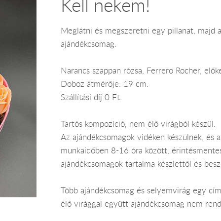
Kell nekem!
Meglátni és megszeretni egy pillanat, majd ak
ajándékcsomag.
Narancs szappan rózsa, Ferrero Rocher, előke
Doboz átmérője: 19 cm.
Szállítási díj 0 Ft.
Tartós kompozíció, nem élő virágból készül.
Az ajándékcsomagok vidéken készülnek, és 
munkaidőben 8-16 óra között, érintésmentes ki
ajándékcsomagok tartalma készlettől és bes
Több ajándékcsomag és selyemvirág egy címr
élő virággal együtt ajándékcsomag nem rend