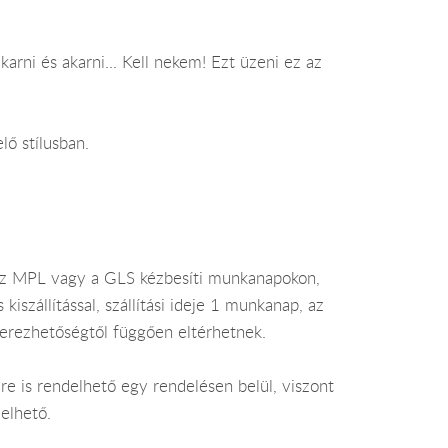
arni és akarni... Kell nekem! Ezt üzeni ez az
lő stílusban.
az MPL vagy a GLS kézbesíti munkanapokon,
szállítással, szállítási ideje 1 munkanap, az
zerezhetőségtől függően eltérhetnek.
e is rendelhető egy rendelésen belül, viszont
elhető.