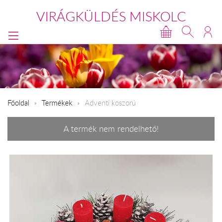
VIRÁGKÜLDÉS MISKOLC
Főoldal
Termékek
Adventi koszorú
A termék nem rendelhető!