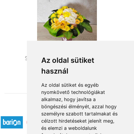
Sárga örök csokor- NEM ÉLŐ VIRÁG
Az oldal sütiket
használ
11 520 Ft-tól
Az oldal sütiket és egyéb
nyomkövető technológiákat
alkalmaz, hogy javítsa a
böngészési élményét, azzal hogy
Elfogadott fizetési módok
személyre szabott tartalmakat és
célzott hirdetéseket jelenít meg,
és elemzi a weboldalunk