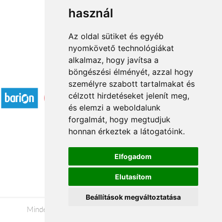
használ
1
2
3
...
20
21
→
Az oldal sütiket és egyéb
nyomkövető technológiákat
alkalmaz, hogy javítsa a
böngészési élményét, azzal hogy
Elfogadott fizetési módok
személyre szabott tartalmakat és
célzott hirdetéseket jelenít meg,
és elemzi a weboldalunk
forgalmát, hogy megtudjuk
honnan érkeztek a látogatóink.
Á.SZ.F.
Elfogadom
Impresszum
Elutasítom
Adatkezelési tájékoztató
Beállítások megváltoztatása
Minden jog fenntartva © 2026 |
+36 20 488-8362
|
www.viragkuldesmiskolc.hu