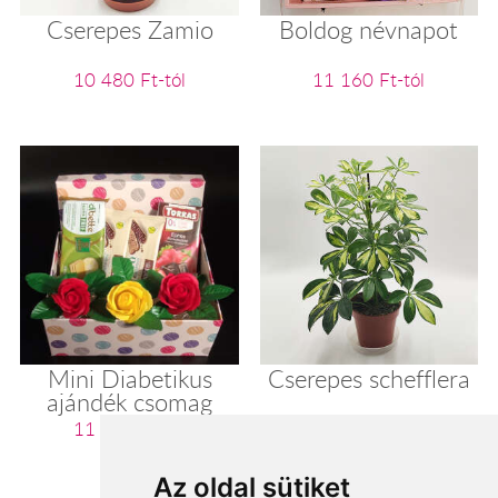
Cserepes Zamio
Boldog névnapot
10 480 Ft-tól
11 160 Ft-tól
Mini Diabetikus
Cserepes schefflera
ajándék csomag
11 200 Ft-tól
11 280 Ft-tól
Az oldal sütiket