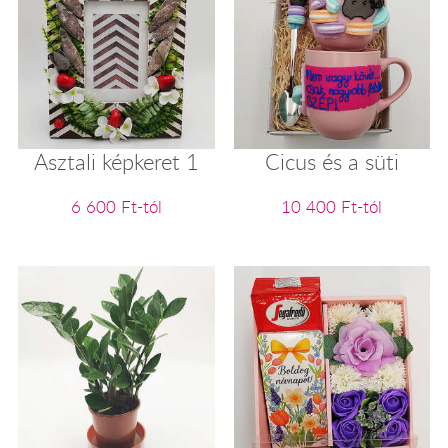
Asztali képkeret 1
Cicus és a süti
6 600 Ft-tól
10 400 Ft-tól