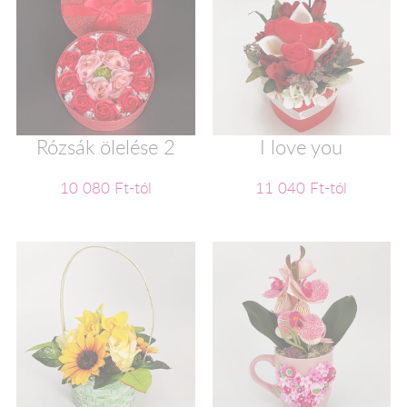
Rózsák ölelése 2
I love you
10 080 Ft-tól
11 040 Ft-tól