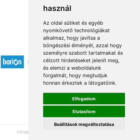
használ
1
2
→
Az oldal sütiket és egyéb
nyomkövető technológiákat
alkalmaz, hogy javítsa a
böngészési élményét, azzal hogy
Elfogadott fizetési módok
személyre szabott tartalmakat és
célzott hirdetéseket jelenít meg,
és elemzi a weboldalunk
forgalmát, hogy megtudjuk
honnan érkeztek a látogatóink.
Á.SZ.F.
Elfogadom
Impresszum
Elutasítom
Adatkezelési tájékoztató
Beállítások megváltoztatása
Minden jog fenntartva © 2026 |
+36 20 488-8362
|
www.viragkuldesmiskolc.hu