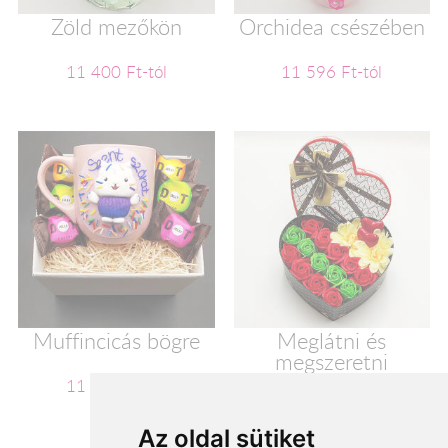
Zöld mezőkön
Orchidea csészében
11 400 Ft-tól
11 596 Ft-tól
Muffincicás bögre
Meglátni és
megszeretni
11 600 Ft-tól
11 720 Ft-tól
Az oldal sütiket