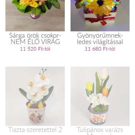
Sárga örök csokor-
Gyönyörűmnek-
NEM ÉLŐ VIRÁG
ledes világítással
11 520 Ft-tól
11 680 Ft-tól
Tiszta szeretettel 2
Tulipános varázs