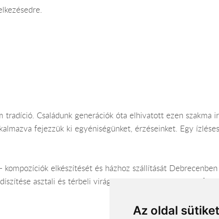
elkezésedre.
 tradíció. Családunk generációk óta elhivatott ezen szakma i
lkalmazva fejezzük ki egyéniségünket, érzéseinket. Egy ízlése
- kompozíciók elkészítését és házhoz szállítását Debrecenben 
íszítése asztali és térbeli virágkompozíciókkal, helyszíni felm
Az oldal sütike