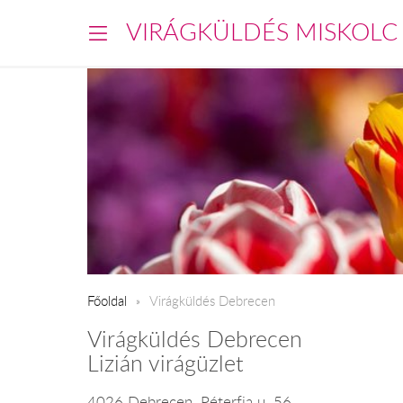
VIRÁGKÜLDÉS MISKOLC
Főoldal
Virágküldés Debrecen
Virágküldés Debrecen
Lizián virágüzlet
4026 Debrecen, Péterfia u. 56.