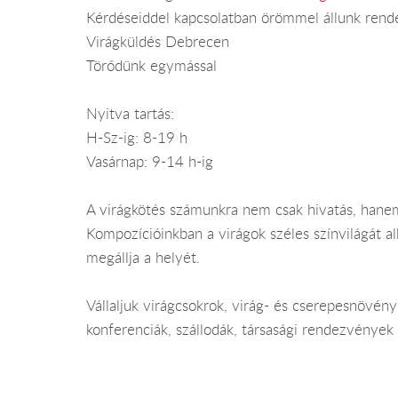
Kérdéseiddel kapcsolatban örömmel állunk rend
Virágküldés Debrecen
Törődünk egymással
Nyitva tartás:
H-Sz-ig: 8-19 h
Vasárnap: 9-14 h-ig
A virágkötés számunkra nem csak hivatás, hanem
Kompozícióinkban a virágok széles színvilágát a
megállja a helyét.
Vállaljuk virágcsokrok, virág- és cserepesnövény
konferenciák, szállodák, társasági rendezvények d