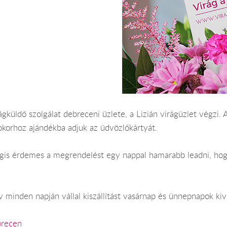
gküldő szolgálat debreceni üzlete, a Lizián virágüzlet végzi. 
okorhoz ajándékba adjuk az üdvözlőkártyát.
 Mégis érdemes a megrendelést egy nappal hamarabb leadni, ho
 minden napján vállal kiszállítást vasárnap és ünnepnapok kiv
brecen