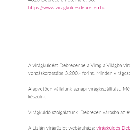
https://www.viragkuldesdebrecen.hu
A virágküldést Debrecenbe a Virág a Világba virá
vonzáskörzetébe 3.200.- forint. Minden virágcs
Alapvetően vállalunk aznapi virágkiszállítást.
készülni.
Virágküldő szolgálatunk .Debrecen városba az év
A Lizián virágüzlet webáruháza:
virágküldés De