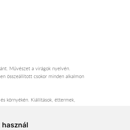
ránt. Művészet a virágok nyelvén.
sen összeállított csokor minden alkalmon
és környékén. Kiállítások, éttermek,
éréssel.
t használ