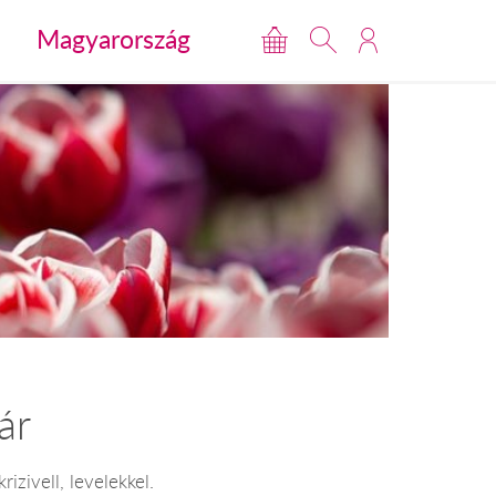
Magyarország
ár
rizivell, levelekkel.