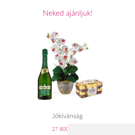
Neked ajánljuk!
Jókívánság
27 800 Ft-tól