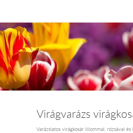
Virágvarázs virágkos
Varázslatos virágkosár liliommal, rózsával és k