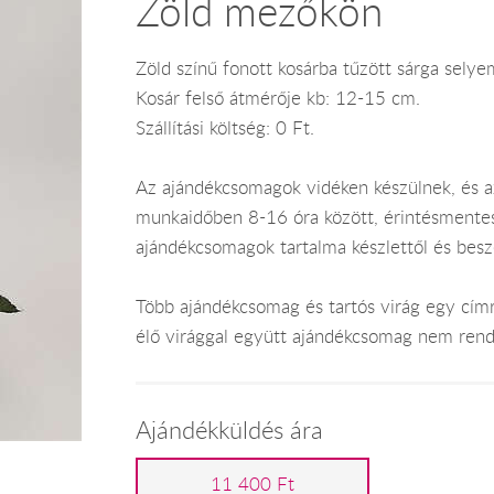
Zöld mezőkön
Zöld színű fonott kosárba tűzött sárga selyem
Kosár felső átmérője kb: 12-15 cm.
Szállítási költség: 0 Ft.
Az ajándékcsomagok vidéken készülnek, és 
munkaidőben 8-16 óra között, érintésmentes ki
ajándékcsomagok tartalma készlettől és bes
Több ajándékcsomag és tartós virág egy címr
élő virággal együtt ajándékcsomag nem rend
Ajándékküldés ára
11 400 Ft