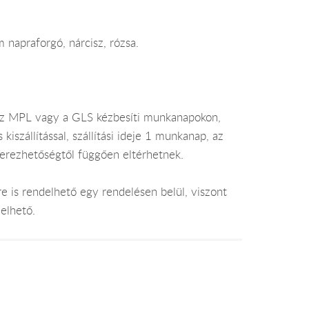
 napraforgó, nárcisz, rózsa.
az MPL vagy a GLS kézbesíti munkanapokon,
szállítással, szállítási ideje 1 munkanap, az
zerezhetőségtől függően eltérhetnek.
e is rendelhető egy rendelésen belül, viszont
elhető.