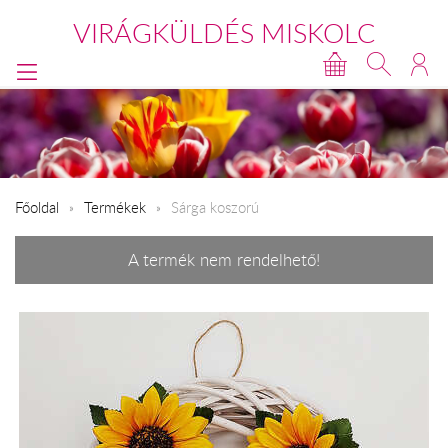
VIRÁGKÜLDÉS MISKOLC
Főoldal
Termékek
Sárga koszorú
A termék nem rendelhető!