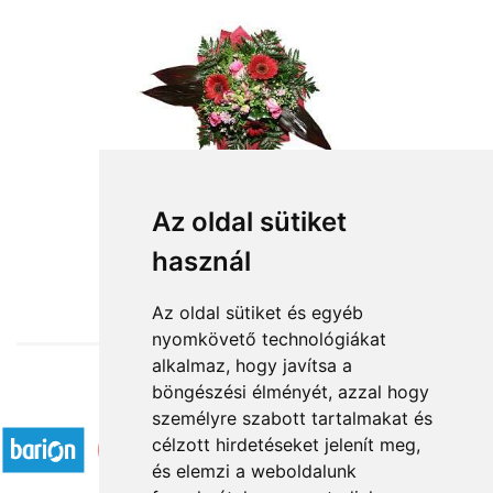
Új szerelem
Az oldal sütiket
használ
25 600 Ft-tól
Az oldal sütiket és egyéb
nyomkövető technológiákat
alkalmaz, hogy javítsa a
böngészési élményét, azzal hogy
Elfogadott fizetési módok
személyre szabott tartalmakat és
célzott hirdetéseket jelenít meg,
és elemzi a weboldalunk